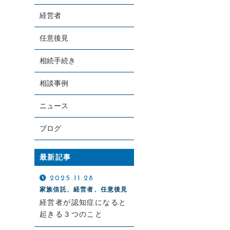
経営者
任意後見
相続手続き
お電話での受付
090-4051-6443
相談事例
9：00～18：00（土日祝対応可）
ニュース
ブログ
最新記事
2025.11.28
家族信託、経営者、任意後見
経営者が認知症になると
起きる３つのこと