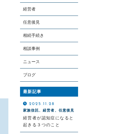
経営者
任意後見
相続手続き
お電話での受付
090-4051-6443
相談事例
9：00～18：00（土日祝対応可）
ニュース
ブログ
最新記事
2025.11.28
家族信託、経営者、任意後見
経営者が認知症になると
起きる３つのこと