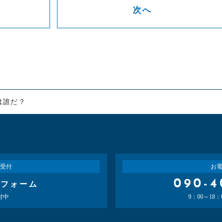
次へ
は誰だ？
受付
お
090-4
せフォーム
付中
9：00～18